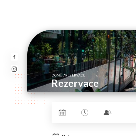
/
DOMŮ
REZERVACE
Rezervace