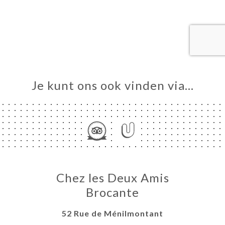
ME
VEREN
ERIJ
IEW
NU
Je kunt ons ook vinden via…
TACT
Chez les Deux Amis
Brocante
52 Rue de Ménilmontant