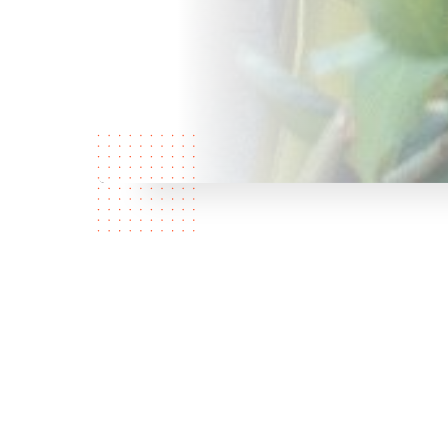
Quem
somos?