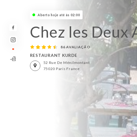
Aberto hoje até às 02:00
Chez les Deux 
86 AVALIAÇÃO
RESTAURANT KURDE
52 Rue De Ménilmontant
75020 Paris France