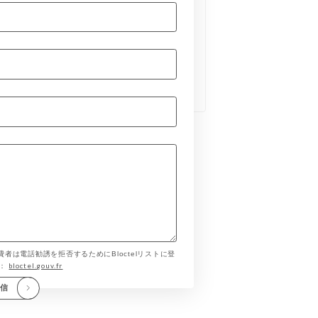
費者は電話勧誘を拒否するためにBloctelリストに登
bloctel.gouv.fr
す：
送信