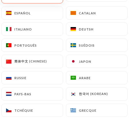
ESPAÑOL
ESPAÑOL
CATALAN
CATALAN
Chez les Deux
ITALIANO
ITALIANO
DEUTSH
DEUTSH
Amis Brocante
PORTUGUÊS
PORTUGUÊS
SUÉDOIS
SUÉDOIS
简体中文 (CHINESE)
简体中文 (CHINESE)
JAPON
JAPON
86 AVIS
RESTAURANT KURDE
RUSSIE
RUSSIE
ARABE
ARABE
52 Rue De Ménilmontant
75020 Paris France
한국어 (KOREAN)
한국어 (KOREAN)
PAYS-BAS
PAYS-BAS
TCHÉQUIE
TCHÉQUIE
GRECQUE
GRECQUE
Qui sommes nous?