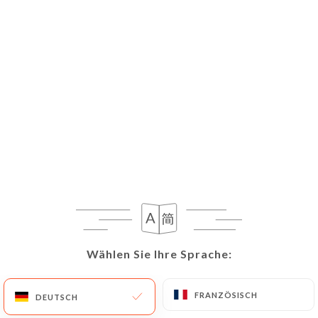
DE
MENÜ
Wählen Sie Ihre Sprache:
Wählen Sie Ihre Sprache:
Heute geöffnet bis 02:00
FRANZÖSISCH
FRANZÖSISCH
DEUTSCH
DEUTSCH