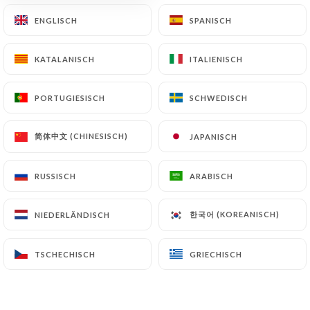
ENGLISCH
ENGLISCH
SPANISCH
SPANISCH
Chez les Deux
KATALANISCH
KATALANISCH
ITALIENISCH
ITALIENISCH
Amis Brocante
PORTUGIESISCH
PORTUGIESISCH
SCHWEDISCH
SCHWEDISCH
简体中文 (CHINESISCH)
简体中文 (CHINESISCH)
JAPANISCH
JAPANISCH
86 BEWERTUNG
RUSSISCH
RUSSISCH
ARABISCH
ARABISCH
RESTAURANT KURDE
52 Rue De Ménilmontant
한국어 (KOREANISCH)
한국어 (KOREANISCH)
NIEDERLÄNDISCH
NIEDERLÄNDISCH
75020 Paris France
TSCHECHISCH
TSCHECHISCH
GRIECHISCH
GRIECHISCH
Über uns